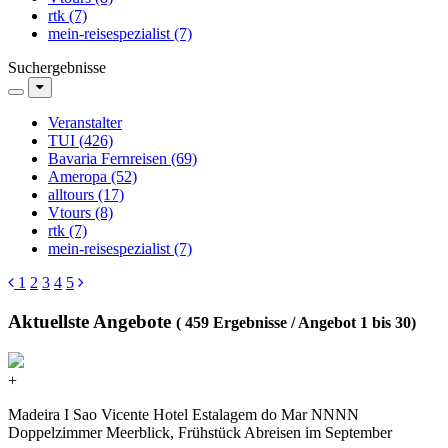
rtk (7)
mein-reisespezialist (7)
Suchergebnisse
Veranstalter
TUI (426)
Bavaria Fernreisen (69)
Ameropa (52)
alltours (17)
Vtours (8)
rtk (7)
mein-reisespezialist (7)
1
2
3
4
5
Aktuellste Angebote
(
459
Ergebnisse / Angebot
1
bis
30
)
+
Madeira I Sao Vicente Hotel Estalagem do Mar NNNN
Doppelzimmer Meerblick, Frühstück Abreisen im September