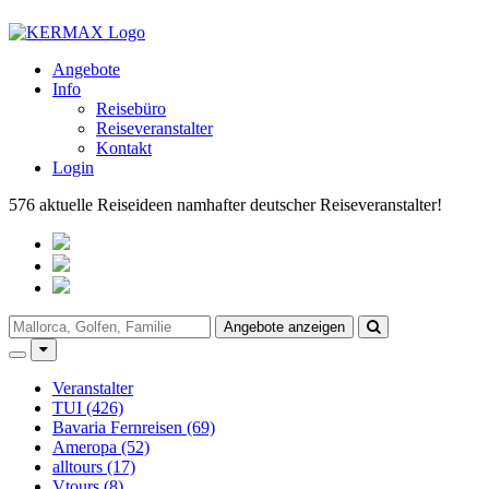
Angebote
Info
Reisebüro
Reiseveranstalter
Kontakt
Login
576
aktuelle Reiseideen namhafter deutscher Reiseveranstalter!
Angebote anzeigen
Veranstalter
TUI (426)
Bavaria Fernreisen (69)
Ameropa (52)
alltours (17)
Vtours (8)